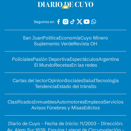
Seguinos en:
San Juan
Política
Economía
Cuyo Minero
Suplemento Verde
Revista OH
Policiales
Pasión Deportiva
Espectáculos
Argentina
El Mundo
Recetas
En las redes
Cartas del lector
Opinion
Sociales
Salud
Tecnología
Tendencia
Estado del tránsito
Clasificados
Inmuebles
Automotores
Empleos
Servicios
Avisos Fúnebres y Misas
Edictos
Diario de Cuyo - Fecha de Inicio: 11/2003 - Dirección:
Av. Alem Sur 1639. Esquina Lateral de Circunvalación -