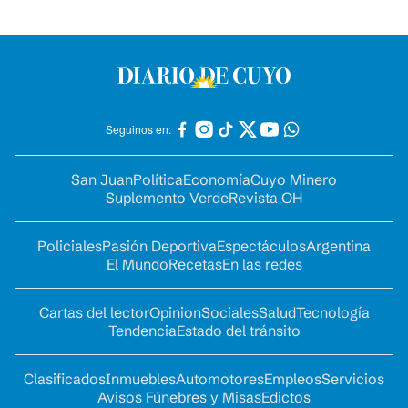
Seguinos en:
San Juan
Política
Economía
Cuyo Minero
Suplemento Verde
Revista OH
Policiales
Pasión Deportiva
Espectáculos
Argentina
El Mundo
Recetas
En las redes
Cartas del lector
Opinion
Sociales
Salud
Tecnología
Tendencia
Estado del tránsito
Clasificados
Inmuebles
Automotores
Empleos
Servicios
Avisos Fúnebres y Misas
Edictos