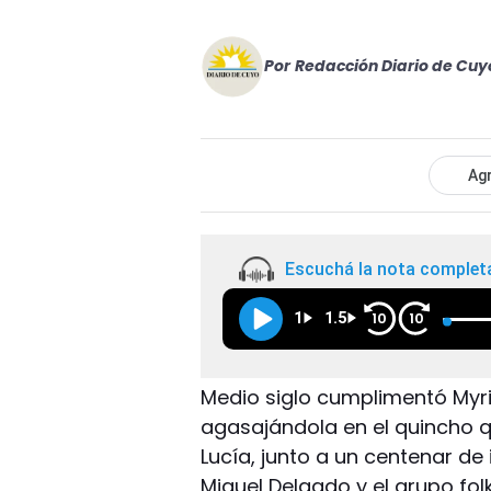
Por
Redacción Diario de Cuy
Agr
Escuchá la nota complet
1
1.5
10
10
Medio siglo cumplimentó Myri
agasajándola en el quincho 
Lucía, junto a un centenar de
Miguel Delgado y el grupo folk