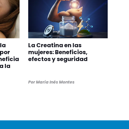
la
La Creatina en las
 por
mujeres: Beneficios,
eficia
efectos y seguridad
a la
Por
María Inés Montes