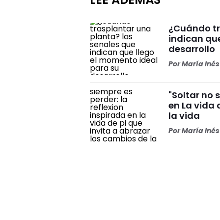
¿Cuándo tr
indican qu
desarrollo
Por
María Iné
"Soltar no 
en La vida 
la vida
Por
María Iné