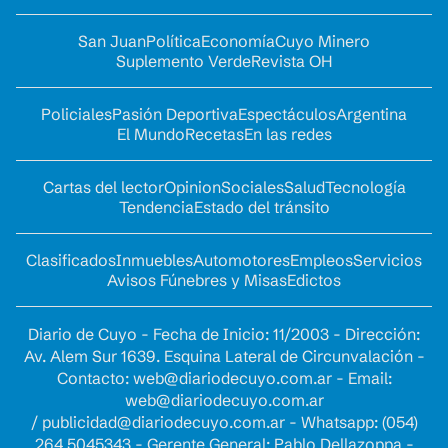
San Juan
Política
Economía
Cuyo Minero
Suplemento Verde
Revista OH
Policiales
Pasión Deportiva
Espectáculos
Argentina
El Mundo
Recetas
En las redes
Cartas del lector
Opinion
Sociales
Salud
Tecnología
Tendencia
Estado del tránsito
Clasificados
Inmuebles
Automotores
Empleos
Servicios
Avisos Fúnebres y Misas
Edictos
Diario de Cuyo - Fecha de Inicio: 11/2003 - Dirección:
Av. Alem Sur 1639. Esquina Lateral de Circunvalación -
Contacto:
web@diariodecuyo.com.ar
- Email:
web@diariodecuyo.com.ar
/
publicidad@diariodecuyo.com.ar
-
Whatsapp: (054)
264 5045343 - Gerente General: Pablo Dellazoppa -