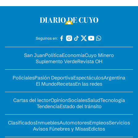
Seguinos en:
San Juan
Política
Economía
Cuyo Minero
Suplemento Verde
Revista OH
Policiales
Pasión Deportiva
Espectáculos
Argentina
El Mundo
Recetas
En las redes
Cartas del lector
Opinion
Sociales
Salud
Tecnología
Tendencia
Estado del tránsito
Clasificados
Inmuebles
Automotores
Empleos
Servicios
Avisos Fúnebres y Misas
Edictos