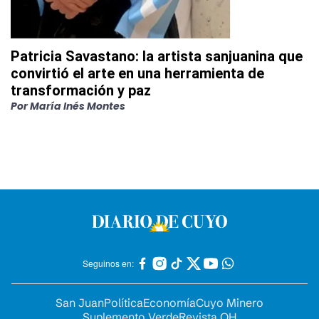
Patricia Savastano: la artista sanjuanina que
convirtió el arte en una herramienta de
transformación y paz
Por
María Inés Montes
Seguinos en:
San Juan
Política
Economía
Cuyo Minero
Suplemento Verde
Revista OH