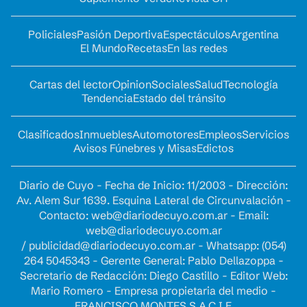
Policiales
Pasión Deportiva
Espectáculos
Argentina
El Mundo
Recetas
En las redes
Cartas del lector
Opinion
Sociales
Salud
Tecnología
Tendencia
Estado del tránsito
Clasificados
Inmuebles
Automotores
Empleos
Servicios
Avisos Fúnebres y Misas
Edictos
Diario de Cuyo - Fecha de Inicio: 11/2003 - Dirección:
Av. Alem Sur 1639. Esquina Lateral de Circunvalación -
Contacto:
web@diariodecuyo.com.ar
- Email:
web@diariodecuyo.com.ar
/
publicidad@diariodecuyo.com.ar
-
Whatsapp: (054)
264 5045343 - Gerente General: Pablo Dellazoppa -
Secretario de Redacción: Diego Castillo - Editor Web:
Mario Romero - Empresa propietaria del medio -
FRANCISCO MONTES S.A.C.I.F.