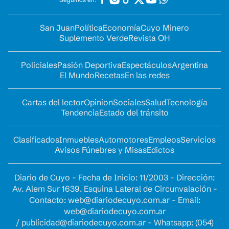
San Juan
Política
Economía
Cuyo Minero
Suplemento Verde
Revista OH
Policiales
Pasión Deportiva
Espectáculos
Argentina
El Mundo
Recetas
En las redes
Cartas del lector
Opinion
Sociales
Salud
Tecnología
Tendencia
Estado del tránsito
Clasificados
Inmuebles
Automotores
Empleos
Servicios
Avisos Fúnebres y Misas
Edictos
Diario de Cuyo - Fecha de Inicio: 11/2003 - Dirección:
Av. Alem Sur 1639. Esquina Lateral de Circunvalación -
Contacto:
web@diariodecuyo.com.ar
- Email:
web@diariodecuyo.com.ar
/
publicidad@diariodecuyo.com.ar
-
Whatsapp: (054)