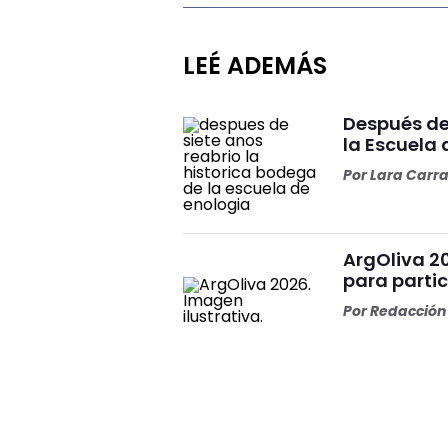
LEÉ ADEMÁS
Después de 
la Escuela 
Por
Lara Carr
ArgOliva 2
para partic
Por
Redacción 