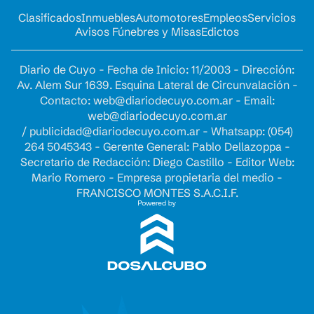
Clasificados
Inmuebles
Automotores
Empleos
Servicios
Avisos Fúnebres y Misas
Edictos
Diario de Cuyo - Fecha de Inicio: 11/2003 - Dirección:
Av. Alem Sur 1639. Esquina Lateral de Circunvalación -
Contacto:
web@diariodecuyo.com.ar
- Email:
web@diariodecuyo.com.ar
/
publicidad@diariodecuyo.com.ar
-
Whatsapp: (054)
264 5045343 - Gerente General: Pablo Dellazoppa -
Secretario de Redacción: Diego Castillo - Editor Web:
Mario Romero - Empresa propietaria del medio -
FRANCISCO MONTES S.A.C.I.F.