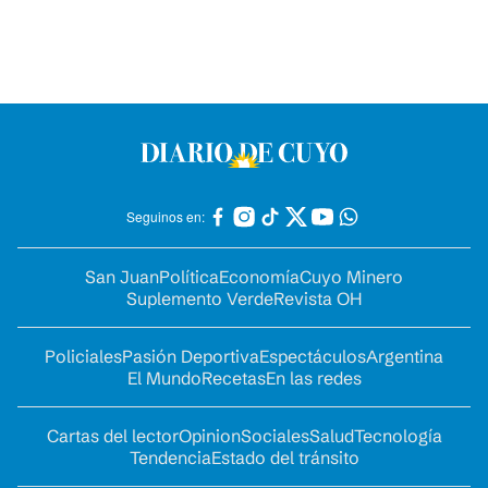
Seguinos en:
San Juan
Política
Economía
Cuyo Minero
Suplemento Verde
Revista OH
Policiales
Pasión Deportiva
Espectáculos
Argentina
El Mundo
Recetas
En las redes
Cartas del lector
Opinion
Sociales
Salud
Tecnología
Tendencia
Estado del tránsito