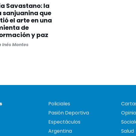
ia Savastano: la
a sanjuanina que
tió el arte en una
mienta de
formación y paz
 Inés Montes
s
Policiales
Cartas
Pasión Deportiva
Opini
Espectáculos
Social
Argentina
Salud