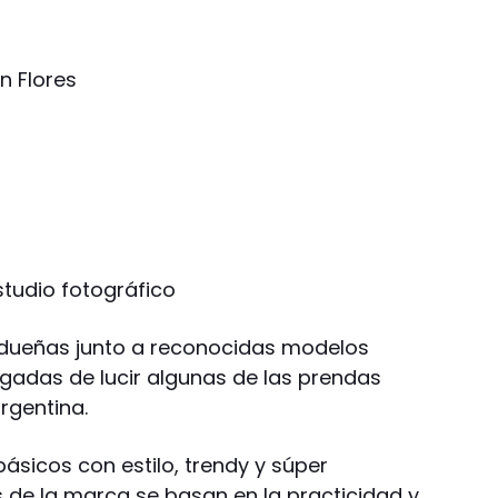
n Flores
studio fotográfico
s dueñas junto a reconocidas modelos
rgadas de lucir algunas de las prendas
rgentina.
sicos con estilo, trendy y súper
 de la marca se basan en la practicidad y