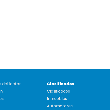
 del lector
Clasificados
on
Clasificados
es
Inmuebles
Automotores