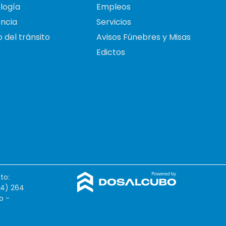
logía
Empleos
ncia
Servicios
 del tránsito
Avisos Fúnebres y Misas
Edictos
to:
54) 264
o -