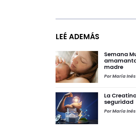
LEÉ ADEMÁS
Semana Mun
amamantar 
madre
Por
María Iné
La Creatina
seguridad
Por
María Iné