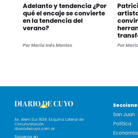
Adelanto y tendencia ¿Por
Patric
qué el encaje se convierte
artist
en la tendencia del
convir
verano?
herra
trans
Por
María Inés Montes
Por
María
Seccione
San Juan
Av. Alem Sur 1639. Esquina Lateral de
Política
Circunvalación
diariodecuyo.com.ar
Economía
Siguenos en: