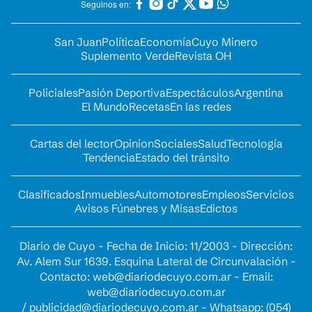
Seguinos en:
San Juan
Política
Economía
Cuyo Minero
Suplemento Verde
Revista OH
Policiales
Pasión Deportiva
Espectáculos
Argentina
El Mundo
Recetas
En las redes
Cartas del lector
Opinion
Sociales
Salud
Tecnología
Tendencia
Estado del tránsito
Clasificados
Inmuebles
Automotores
Empleos
Servicios
Avisos Fúnebres y Misas
Edictos
Diario de Cuyo - Fecha de Inicio: 11/2003 - Dirección:
Av. Alem Sur 1639. Esquina Lateral de Circunvalación -
Contacto:
web@diariodecuyo.com.ar
- Email:
web@diariodecuyo.com.ar
/
publicidad@diariodecuyo.com.ar
-
Whatsapp: (054)