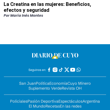
La Creatina en las mujeres: Beneficios,
efectos y seguridad
Por
María Inés Montes
Seguinos en:
San Juan
Política
Economía
Cuyo Minero
Suplemento Verde
Revista OH
Policiales
Pasión Deportiva
Espectáculos
Argentina
El Mundo
Recetas
En las redes