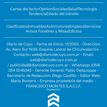
Cartas del lector
Opinion
Sociales
Salud
Tecnología
Tendencia
Estado del tránsito
Clasificados
Inmuebles
Automotores
Empleos
Servicios
Avisos Fúnebres y Misas
Edictos
Diario de Cuyo - Fecha de Inicio: 11/2003 - Dirección:
Av. Alem Sur 1639. Esquina Lateral de Circunvalación -
Contacto:
web@diariodecuyo.com.ar
- Email:
web@diariodecuyo.com.ar
/
publicidad@diariodecuyo.com.ar
-
Whatsapp: (054)
264 5045343 - Gerente General: Pablo Dellazoppa -
Secretario de Redacción: Diego Castillo - Editor Web:
Mario Romero - Empresa propietaria del medio -
FRANCISCO MONTES S.A.C.I.F.