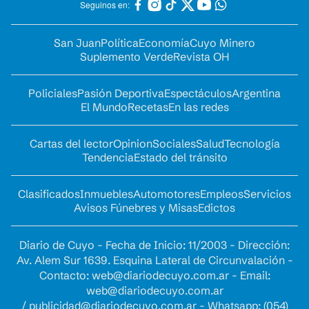
Seguinos en:
San Juan
Política
Economía
Cuyo Minero
Suplemento Verde
Revista OH
Policiales
Pasión Deportiva
Espectáculos
Argentina
El Mundo
Recetas
En las redes
Cartas del lector
Opinion
Sociales
Salud
Tecnología
Tendencia
Estado del tránsito
Clasificados
Inmuebles
Automotores
Empleos
Servicios
Avisos Fúnebres y Misas
Edictos
Diario de Cuyo - Fecha de Inicio: 11/2003 - Dirección:
Av. Alem Sur 1639. Esquina Lateral de Circunvalación -
Contacto:
web@diariodecuyo.com.ar
- Email:
web@diariodecuyo.com.ar
/
publicidad@diariodecuyo.com.ar
-
Whatsapp: (054)