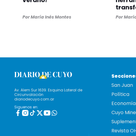
verano?
herra
trans
Por
María Inés Montes
Por
María
Seccione
San Juan
Av. Alem Sur 1639. Esquina Lateral de
Política
Circunvalación
diariodecuyo.com.ar
Economía
Siguenos en:
Cuyo Mine
Suplemen
Revista O