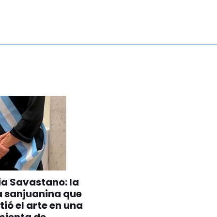
ia Savastano: la
a sanjuanina que
tió el arte en una