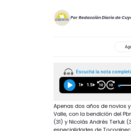
Por
Redacción Diario de Cuy
Agr
Escuchá la nota complet
1
1.5
10
10
Apenas dos años de novios y 
Valle, con la bendición del P
(31) y Nicolás Andrés Terluk 
especialidades de Tocogineco