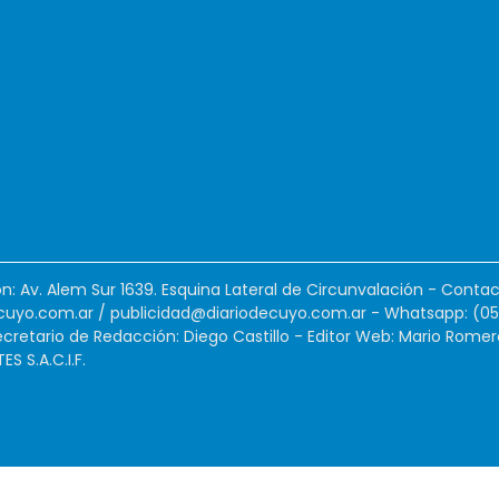
ión: Av. Alem Sur 1639. Esquina Lateral de Circunvalación - Contac
cuyo.com.ar
/
publicidad@diariodecuyo.com.ar
-
Whatsapp: (0
cretario de Redacción: Diego Castillo - Editor Web: Mario Romer
 S.A.C.I.F.