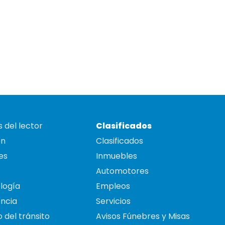
 del lector
Clasificados
on
Clasificados
es
Inmuebles
Automotores
logía
Empleos
ncia
Servicios
 del tránsito
Avisos Fúnebres y Misas