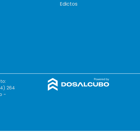
Edictos
to:
54) 264
o -