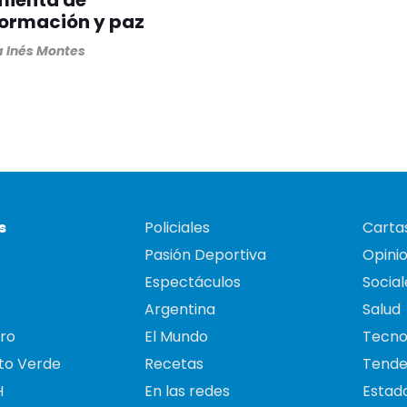
mienta de
formación y paz
 Inés Montes
s
Policiales
Cartas
Pasión Deportiva
Opini
Espectáculos
Social
Argentina
Salud
ro
El Mundo
Tecno
to Verde
Recetas
Tende
H
En las redes
Estado