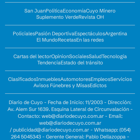
San Juan
Política
Economía
Cuyo Minero
Suplemento Verde
Revista OH
Policiales
Pasión Deportiva
Espectáculos
Argentina
El Mundo
Recetas
En las redes
Cartas del lector
Opinion
Sociales
Salud
Tecnología
Tendencia
Estado del tránsito
Clasificados
Inmuebles
Automotores
Empleos
Servicios
Avisos Fúnebres y Misas
Edictos
Diario de Cuyo - Fecha de Inicio: 11/2003 - Dirección:
Av. Alem Sur 1639. Esquina Lateral de Circunvalación -
Contacto:
web@diariodecuyo.com.ar
- Email:
web@diariodecuyo.com.ar
/
publicidad@diariodecuyo.com.ar
-
Whatsapp: (054)
264 5045343 - Gerente General: Pablo Dellazoppa -