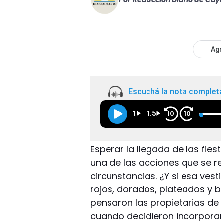
Por
Redacción Diario de Cuy
Agr
Escuchá la nota complet
1
1.5
10
10
Esperar la llegada de las fies
una de las acciones que se re
circunstancias. ¿Y si esa ve
rojos, dorados, plateados y b
pensaron las propietarias de 
cuando decidieron incorporar 