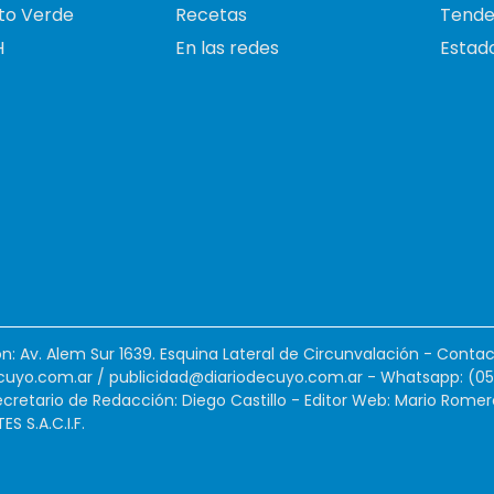
to Verde
Recetas
Tende
H
En las redes
Estado
ión: Av. Alem Sur 1639. Esquina Lateral de Circunvalación - Contac
cuyo.com.ar
/
publicidad@diariodecuyo.com.ar
-
Whatsapp: (0
cretario de Redacción: Diego Castillo - Editor Web: Mario Romer
 S.A.C.I.F.