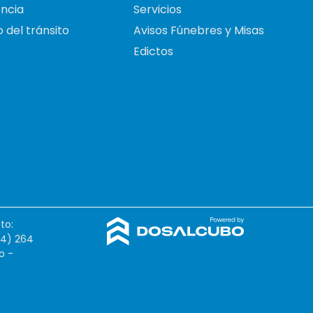
ncia
Servicios
 del tránsito
Avisos Fúnebres y Misas
Edictos
to:
54) 264
o -