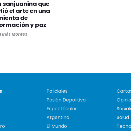
a sanjuanina que
tió el arte en una
mienta de
formación y paz
 Inés Montes
s
Policiales
Cartas
Pasión Deportiva
Opini
Espectáculos
Social
Argentina
Salud
ro
El Mundo
Tecno