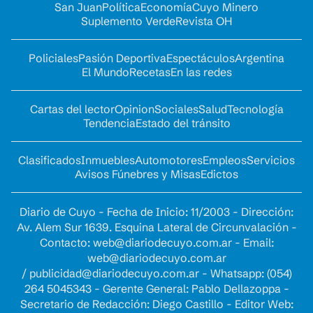
San Juan
Política
Economía
Cuyo Minero
Suplemento Verde
Revista OH
Policiales
Pasión Deportiva
Espectáculos
Argentina
El Mundo
Recetas
En las redes
Cartas del lector
Opinion
Sociales
Salud
Tecnología
Tendencia
Estado del tránsito
Clasificados
Inmuebles
Automotores
Empleos
Servicios
Avisos Fúnebres y Misas
Edictos
Diario de Cuyo - Fecha de Inicio: 11/2003 - Dirección:
Av. Alem Sur 1639. Esquina Lateral de Circunvalación -
Contacto:
web@diariodecuyo.com.ar
- Email:
web@diariodecuyo.com.ar
/
publicidad@diariodecuyo.com.ar
-
Whatsapp: (054)
264 5045343 - Gerente General: Pablo Dellazoppa -
Secretario de Redacción: Diego Castillo - Editor Web: