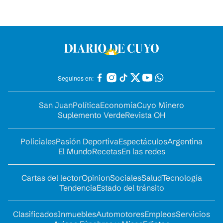
Seguinos en:
San Juan
Política
Economía
Cuyo Minero
Suplemento Verde
Revista OH
Policiales
Pasión Deportiva
Espectáculos
Argentina
El Mundo
Recetas
En las redes
Cartas del lector
Opinion
Sociales
Salud
Tecnología
Tendencia
Estado del tránsito
Clasificados
Inmuebles
Automotores
Empleos
Servicios