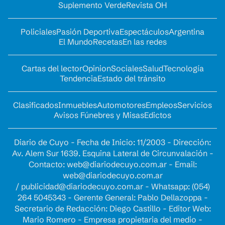
Suplemento Verde
Revista OH
Policiales
Pasión Deportiva
Espectáculos
Argentina
El Mundo
Recetas
En las redes
Cartas del lector
Opinion
Sociales
Salud
Tecnología
Tendencia
Estado del tránsito
Clasificados
Inmuebles
Automotores
Empleos
Servicios
Avisos Fúnebres y Misas
Edictos
Diario de Cuyo - Fecha de Inicio: 11/2003 - Dirección:
Av. Alem Sur 1639. Esquina Lateral de Circunvalación -
Contacto:
web@diariodecuyo.com.ar
- Email:
web@diariodecuyo.com.ar
/
publicidad@diariodecuyo.com.ar
-
Whatsapp: (054)
264 5045343 - Gerente General: Pablo Dellazoppa -
Secretario de Redacción: Diego Castillo - Editor Web:
Mario Romero - Empresa propietaria del medio -