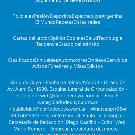
Policiales
Pasión Deportiva
Espectáculos
Argentina
El Mundo
Recetas
En las redes
Cartas del lector
Opinion
Sociales
Salud
Tecnología
Tendencia
Estado del tránsito
Clasificados
Inmuebles
Automotores
Empleos
Servicios
Avisos Fúnebres y Misas
Edictos
Diario de Cuyo - Fecha de Inicio: 11/2003 - Dirección:
Av. Alem Sur 1639. Esquina Lateral de Circunvalación -
Contacto:
web@diariodecuyo.com.ar
- Email:
web@diariodecuyo.com.ar
/
publicidad@diariodecuyo.com.ar
-
Whatsapp: (054)
264 5045343 - Gerente General: Pablo Dellazoppa -
Secretario de Redacción: Diego Castillo - Editor Web:
Mario Romero - Empresa propietaria del medio -