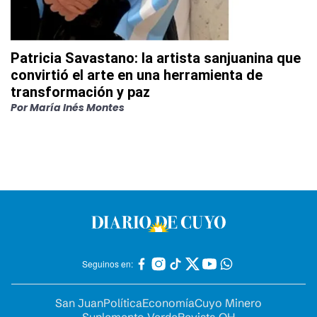
Patricia Savastano: la artista sanjuanina que
convirtió el arte en una herramienta de
transformación y paz
Por
María Inés Montes
Seguinos en:
San Juan
Política
Economía
Cuyo Minero
Suplemento Verde
Revista OH