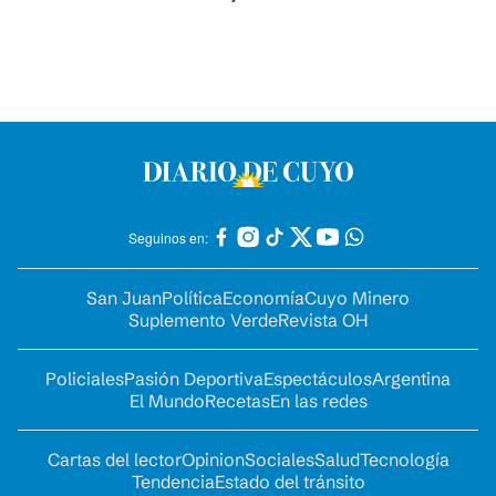
Seguinos en:
San Juan
Política
Economía
Cuyo Minero
Suplemento Verde
Revista OH
Policiales
Pasión Deportiva
Espectáculos
Argentina
El Mundo
Recetas
En las redes
Cartas del lector
Opinion
Sociales
Salud
Tecnología
Tendencia
Estado del tránsito