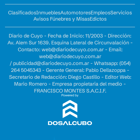
Clasificados
Inmuebles
Automotores
Empleos
Servicios
Avisos Fúnebres y Misas
Edictos
Diario de Cuyo - Fecha de Inicio: 11/2003 - Dirección:
Av. Alem Sur 1639. Esquina Lateral de Circunvalación -
Contacto:
web@diariodecuyo.com.ar
- Email:
web@diariodecuyo.com.ar
/
publicidad@diariodecuyo.com.ar
-
Whatsapp: (054)
264 5045343 - Gerente General: Pablo Dellazoppa -
Secretario de Redacción: Diego Castillo - Editor Web:
Mario Romero - Empresa propietaria del medio -
FRANCISCO MONTES S.A.C.I.F.