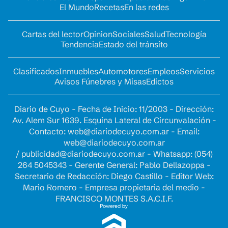
El Mundo
Recetas
En las redes
Cartas del lector
Opinion
Sociales
Salud
Tecnología
Tendencia
Estado del tránsito
Clasificados
Inmuebles
Automotores
Empleos
Servicios
Avisos Fúnebres y Misas
Edictos
Diario de Cuyo - Fecha de Inicio: 11/2003 - Dirección:
Av. Alem Sur 1639. Esquina Lateral de Circunvalación -
Contacto:
web@diariodecuyo.com.ar
- Email:
web@diariodecuyo.com.ar
/
publicidad@diariodecuyo.com.ar
-
Whatsapp: (054)
264 5045343 - Gerente General: Pablo Dellazoppa -
Secretario de Redacción: Diego Castillo - Editor Web:
Mario Romero - Empresa propietaria del medio -
FRANCISCO MONTES S.A.C.I.F.