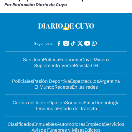
Por Redacción Diario de Cuyo
Seguinos en:
San Juan
Política
Economía
Cuyo Minero
Suplemento Verde
Revista OH
Policiales
Pasión Deportiva
Espectáculos
Argentina
El Mundo
Recetas
En las redes
Cartas del lector
Opinion
Sociales
Salud
Tecnología
Tendencia
Estado del tránsito
Clasificados
Inmuebles
Automotores
Empleos
Servicios
Avisos Fúnebres y Misas
Edictos