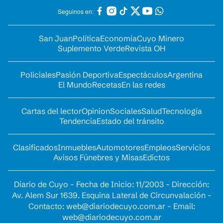
Seguinos en:
San Juan
Política
Economía
Cuyo Minero
Suplemento Verde
Revista OH
Policiales
Pasión Deportiva
Espectáculos
Argentina
El Mundo
Recetas
En las redes
Cartas del lector
Opinion
Sociales
Salud
Tecnología
Tendencia
Estado del tránsito
Clasificados
Inmuebles
Automotores
Empleos
Servicios
Avisos Fúnebres y Misas
Edictos
Diario de Cuyo - Fecha de Inicio: 11/2003 - Dirección:
Av. Alem Sur 1639. Esquina Lateral de Circunvalación -
Contacto:
web@diariodecuyo.com.ar
- Email:
web@diariodecuyo.com.ar