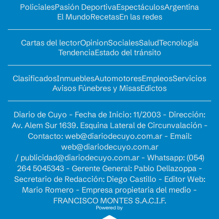
Policiales
Pasión Deportiva
Espectáculos
Argentina
El Mundo
Recetas
En las redes
Cartas del lector
Opinion
Sociales
Salud
Tecnología
Tendencia
Estado del tránsito
Clasificados
Inmuebles
Automotores
Empleos
Servicios
Avisos Fúnebres y Misas
Edictos
Diario de Cuyo - Fecha de Inicio: 11/2003 - Dirección:
Av. Alem Sur 1639. Esquina Lateral de Circunvalación -
Contacto:
web@diariodecuyo.com.ar
- Email:
web@diariodecuyo.com.ar
/
publicidad@diariodecuyo.com.ar
-
Whatsapp: (054)
264 5045343 - Gerente General: Pablo Dellazoppa -
Secretario de Redacción: Diego Castillo - Editor Web:
Mario Romero - Empresa propietaria del medio -
FRANCISCO MONTES S.A.C.I.F.