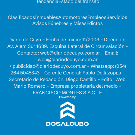
Tendencia
Estado del tránsito
Clasificados
Inmuebles
Automotores
Empleos
Servicios
Avisos Fúnebres y Misas
Edictos
Diario de Cuyo - Fecha de Inicio: 11/2003 - Dirección:
Av. Alem Sur 1639. Esquina Lateral de Circunvalación -
Contacto:
web@diariodecuyo.com.ar
- Email:
web@diariodecuyo.com.ar
/
publicidad@diariodecuyo.com.ar
-
Whatsapp: (054)
264 5045343 - Gerente General: Pablo Dellazoppa -
Secretario de Redacción: Diego Castillo - Editor Web:
Mario Romero - Empresa propietaria del medio -
FRANCISCO MONTES S.A.C.I.F.