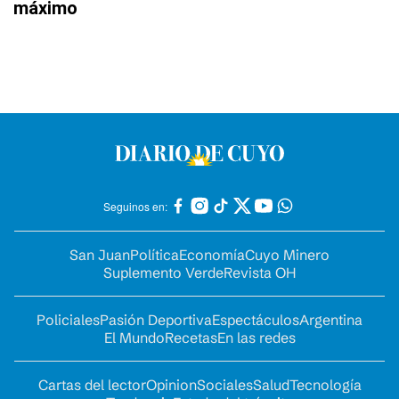
máximo
Seguinos en:
San Juan
Política
Economía
Cuyo Minero
Suplemento Verde
Revista OH
Policiales
Pasión Deportiva
Espectáculos
Argentina
El Mundo
Recetas
En las redes
Cartas del lector
Opinion
Sociales
Salud
Tecnología