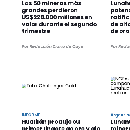
Las 50 mineras más
Lunahu
grandes perdieron
potenc
US$228.000 millones en
ratifi
valor durante el segundo
de alt
trimestre
de oro
Por Redacción Diario de Cuyo
Por Reda
INFORME
Argentin
Hualilán produjo su
Lunah
primer lingote de oro y dio
minera