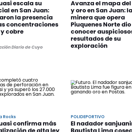
asi escala su
Avanza el mapa del
ial en San Juan:
y oro en San Juan: l
caron la presencia
minera que opera
as concentraciones
Piuquenes Norte dio
 y cobre
conocer auspicioso
resultados de su
exploración
cción Diario de Cuyo
a Rocks
POLIDEPORTIVO
uasi confirma más
El nadador sanjuan
lización de alta ley
Bautista Lima cose