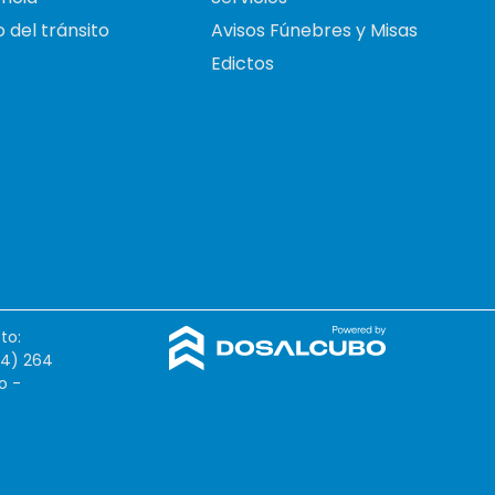
 del tránsito
Avisos Fúnebres y Misas
Edictos
to:
54) 264
o -