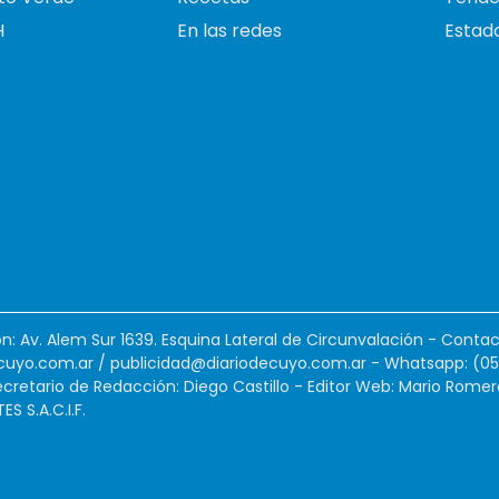
H
En las redes
Estado
ión: Av. Alem Sur 1639. Esquina Lateral de Circunvalación - Contac
cuyo.com.ar
/
publicidad@diariodecuyo.com.ar
-
Whatsapp: (0
cretario de Redacción: Diego Castillo - Editor Web: Mario Romer
 S.A.C.I.F.