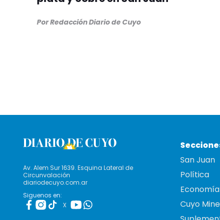
Por Redacción Diario de Cuyo
Seccione
San Juan
Av. Alem Sur 1639. Esquina Lateral de
Política
Circunvalación
diariodecuyo.com.ar
Economía
Siguenos en:
Cuyo Mine
X
Suplemen