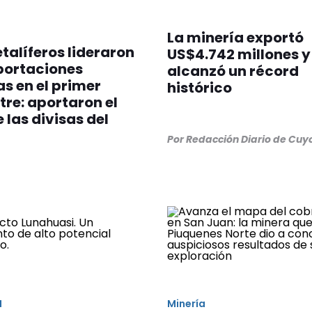
La minería exportó
talíferos lideraron
US$4.742 millones y
portaciones
alcanzó un récord
s en el primer
histórico
re: aportaron el
 las divisas del
r
Por Redacción Diario de Cuy
N
Minería