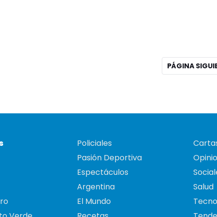
PÁGINA SIGU
s
Policiales
Cartas
Pasión Deportiva
Opini
Espectáculos
Social
Argentina
Salud
ro
El Mundo
Tecno
to Verde
Recetas
Tende