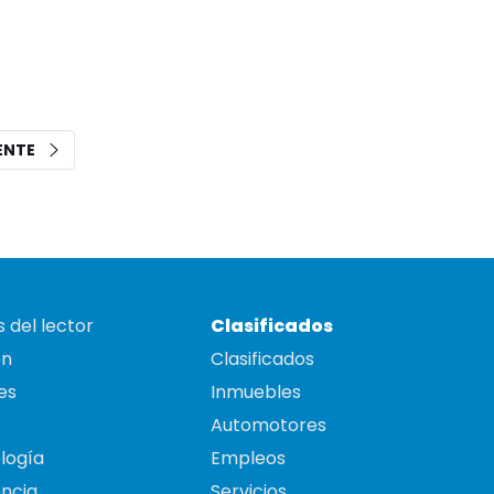
IENTE
 del lector
Clasificados
on
Clasificados
es
Inmuebles
Automotores
logía
Empleos
ncia
Servicios