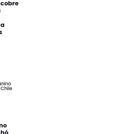
 cobre
a
 a
s
ino
chó