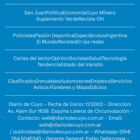
San Juan
Política
Economía
Cuyo Minero
Suplemento Verde
Revista OH
Policiales
Pasión Deportiva
Espectáculos
Argentina
El Mundo
Recetas
En las redes
Cartas del lector
Opinion
Sociales
Salud
Tecnología
Tendencia
Estado del tránsito
Clasificados
Inmuebles
Automotores
Empleos
Servicios
Avisos Fúnebres y Misas
Edictos
Diario de Cuyo - Fecha de Inicio: 11/2003 - Dirección:
Av. Alem Sur 1639. Esquina Lateral de Circunvalación -
Contacto:
web@diariodecuyo.com.ar
- Email:
web@diariodecuyo.com.ar
/
publicidad@diariodecuyo.com.ar
-
Whatsapp: (054)
264 5045343 - Gerente General: Pablo Dellazoppa -