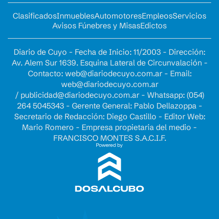
Clasificados
Inmuebles
Automotores
Empleos
Servicios
Avisos Fúnebres y Misas
Edictos
Diario de Cuyo - Fecha de Inicio: 11/2003 - Dirección:
Av. Alem Sur 1639. Esquina Lateral de Circunvalación -
Contacto:
web@diariodecuyo.com.ar
- Email:
web@diariodecuyo.com.ar
/
publicidad@diariodecuyo.com.ar
-
Whatsapp: (054)
264 5045343 - Gerente General: Pablo Dellazoppa -
Secretario de Redacción: Diego Castillo - Editor Web:
Mario Romero - Empresa propietaria del medio -
FRANCISCO MONTES S.A.C.I.F.