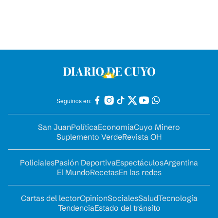
Seguinos en:
San Juan
Política
Economía
Cuyo Minero
Suplemento Verde
Revista OH
Policiales
Pasión Deportiva
Espectáculos
Argentina
El Mundo
Recetas
En las redes
Cartas del lector
Opinion
Sociales
Salud
Tecnología
Tendencia
Estado del tránsito