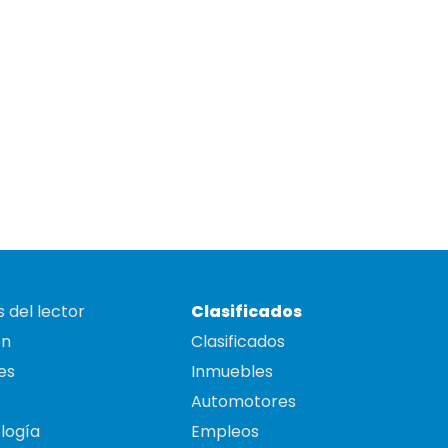
 del lector
Clasificados
on
Clasificados
es
Inmuebles
Automotores
logía
Empleos