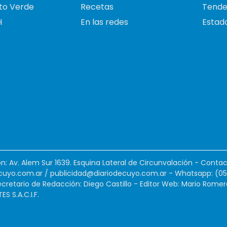
to Verde
Recetas
Tende
H
En las redes
Estado
ión: Av. Alem Sur 1639. Esquina Lateral de Circunvalación - Contac
cuyo.com.ar
/
publicidad@diariodecuyo.com.ar
-
Whatsapp: (0
cretario de Redacción: Diego Castillo - Editor Web: Mario Romer
 S.A.C.I.F.