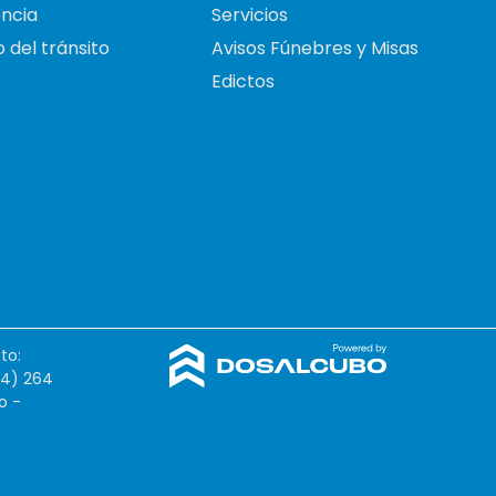
ncia
Servicios
 del tránsito
Avisos Fúnebres y Misas
Edictos
to:
54) 264
o -