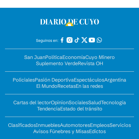
Seguinos en:
San Juan
Política
Economía
Cuyo Minero
Suplemento Verde
Revista OH
Policiales
Pasión Deportiva
Espectáculos
Argentina
El Mundo
Recetas
En las redes
Cartas del lector
Opinion
Sociales
Salud
Tecnología
Tendencia
Estado del tránsito
Clasificados
Inmuebles
Automotores
Empleos
Servicios
Avisos Fúnebres y Misas
Edictos