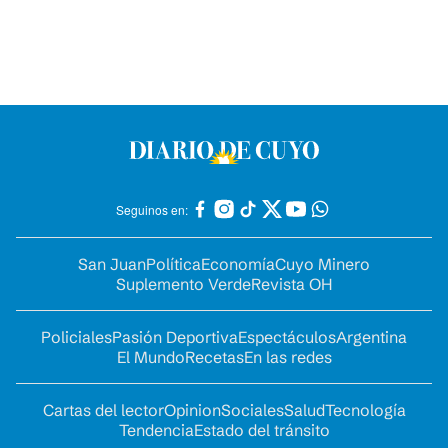
Seguinos en:
San Juan
Política
Economía
Cuyo Minero
Suplemento Verde
Revista OH
Policiales
Pasión Deportiva
Espectáculos
Argentina
El Mundo
Recetas
En las redes
Cartas del lector
Opinion
Sociales
Salud
Tecnología
Tendencia
Estado del tránsito