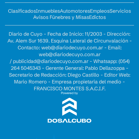
Clasificados
Inmuebles
Automotores
Empleos
Servicios
Avisos Fúnebres y Misas
Edictos
Diario de Cuyo - Fecha de Inicio: 11/2003 - Dirección:
Av. Alem Sur 1639. Esquina Lateral de Circunvalación -
Contacto:
web@diariodecuyo.com.ar
- Email:
web@diariodecuyo.com.ar
/
publicidad@diariodecuyo.com.ar
-
Whatsapp: (054)
264 5045343 - Gerente General: Pablo Dellazoppa -
Secretario de Redacción: Diego Castillo - Editor Web:
Mario Romero - Empresa propietaria del medio -
FRANCISCO MONTES S.A.C.I.F.