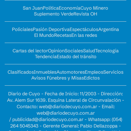
San Juan
Política
Economía
Cuyo Minero
Suplemento Verde
Revista OH
Policiales
Pasión Deportiva
Espectáculos
Argentina
El Mundo
Recetas
En las redes
Cartas del lector
Opinion
Sociales
Salud
Tecnología
Tendencia
Estado del tránsito
Clasificados
Inmuebles
Automotores
Empleos
Servicios
Avisos Fúnebres y Misas
Edictos
Diario de Cuyo - Fecha de Inicio: 11/2003 - Dirección:
Av. Alem Sur 1639. Esquina Lateral de Circunvalación -
Contacto:
web@diariodecuyo.com.ar
- Email:
web@diariodecuyo.com.ar
/
publicidad@diariodecuyo.com.ar
-
Whatsapp: (054)
264 5045343 - Gerente General: Pablo Dellazoppa -