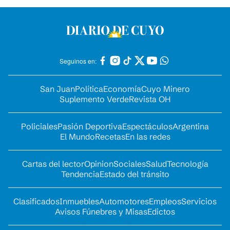
Seguinos en:
San Juan
Política
Economía
Cuyo Minero
Suplemento Verde
Revista OH
Policiales
Pasión Deportiva
Espectáculos
Argentina
El Mundo
Recetas
En las redes
Cartas del lector
Opinion
Sociales
Salud
Tecnología
Tendencia
Estado del tránsito
Clasificados
Inmuebles
Automotores
Empleos
Servicios
Avisos Fúnebres y Misas
Edictos