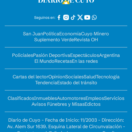
Seguinos en:
San Juan
Política
Economía
Cuyo Minero
Suplemento Verde
Revista OH
Policiales
Pasión Deportiva
Espectáculos
Argentina
El Mundo
Recetas
En las redes
Cartas del lector
Opinion
Sociales
Salud
Tecnología
Tendencia
Estado del tránsito
Clasificados
Inmuebles
Automotores
Empleos
Servicios
Avisos Fúnebres y Misas
Edictos
Diario de Cuyo - Fecha de Inicio: 11/2003 - Dirección:
Av. Alem Sur 1639. Esquina Lateral de Circunvalación -