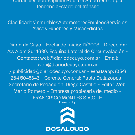
Cartas del lector
Opinion
Sociales
Salud
Tecnología
Tendencia
Estado del tránsito
Clasificados
Inmuebles
Automotores
Empleos
Servicios
Avisos Fúnebres y Misas
Edictos
Diario de Cuyo - Fecha de Inicio: 11/2003 - Dirección:
Av. Alem Sur 1639. Esquina Lateral de Circunvalación -
Contacto:
web@diariodecuyo.com.ar
- Email:
web@diariodecuyo.com.ar
/
publicidad@diariodecuyo.com.ar
-
Whatsapp: (054)
264 5045343 - Gerente General: Pablo Dellazoppa -
Secretario de Redacción: Diego Castillo - Editor Web:
Mario Romero - Empresa propietaria del medio -
FRANCISCO MONTES S.A.C.I.F.