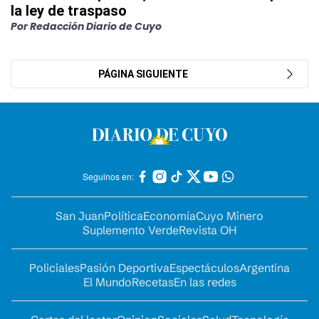
la ley de traspaso
Por Redacción Diario de Cuyo
PÁGINA SIGUIENTE
Seguinos en:
San Juan
Política
Economía
Cuyo Minero
Suplemento Verde
Revista OH
Policiales
Pasión Deportiva
Espectáculos
Argentina
El Mundo
Recetas
En las redes