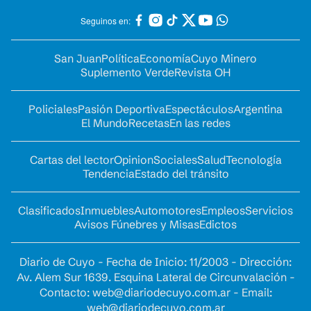
Seguinos en:
San Juan
Política
Economía
Cuyo Minero
Suplemento Verde
Revista OH
Policiales
Pasión Deportiva
Espectáculos
Argentina
El Mundo
Recetas
En las redes
Cartas del lector
Opinion
Sociales
Salud
Tecnología
Tendencia
Estado del tránsito
Clasificados
Inmuebles
Automotores
Empleos
Servicios
Avisos Fúnebres y Misas
Edictos
Diario de Cuyo - Fecha de Inicio: 11/2003 - Dirección:
Av. Alem Sur 1639. Esquina Lateral de Circunvalación -
Contacto:
web@diariodecuyo.com.ar
- Email:
web@diariodecuyo.com.ar