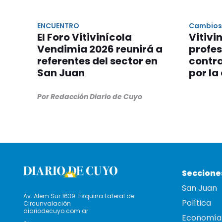
ENCUENTRO
Cambios 
El Foro Vitivinícola
Vitivi
Vendimia 2026 reunirá a
profes
referentes del sector en
contra
San Juan
por la 
Por Redacción Diario de Cuyo
Seccione
San Juan
Av. Alem Sur 1639. Esquina Lateral de
Política
Circunvalación
diariodecuyo.com.ar
Economía