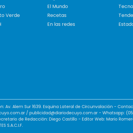
ro
El Mundo
Tecno
to Verde
Recetas
Tende
H
En las redes
Estado
ión: Av. Alem Sur 1639. Esquina Lateral de Circunvalación - Contac
cuyo.com.ar
/
publicidad@diariodecuyo.com.ar
-
Whatsapp: (0
cretario de Redacción: Diego Castillo - Editor Web: Mario Romer
 S.A.C.I.F.