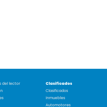
 del lector
Clasificados
on
Clasificados
es
Inmuebles
Automotores