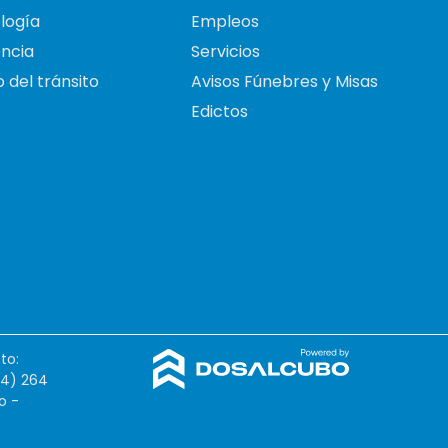
logía
Empleos
ncia
Servicios
 del tránsito
Avisos Fúnebres y Misas
Edictos
to:
54) 264
o -