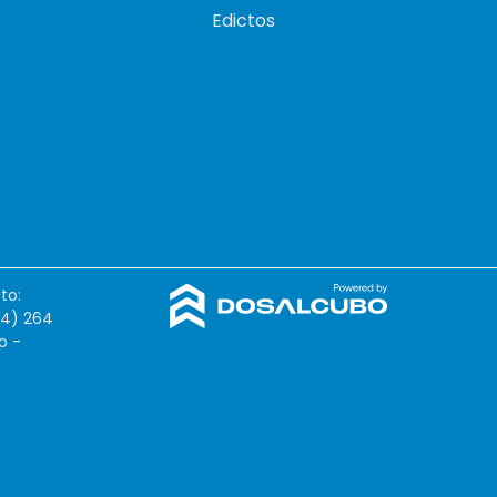
Edictos
to:
54) 264
o -