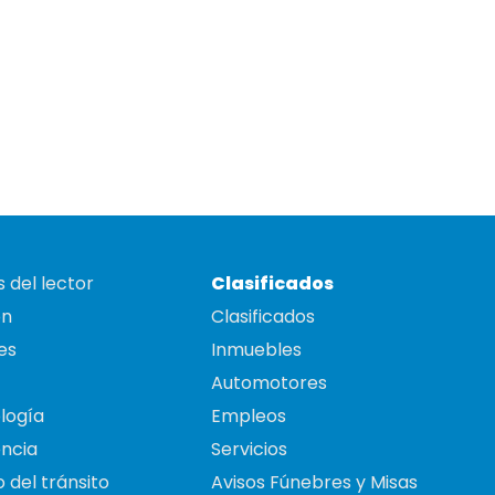
 del lector
Clasificados
on
Clasificados
es
Inmuebles
Automotores
logía
Empleos
ncia
Servicios
 del tránsito
Avisos Fúnebres y Misas