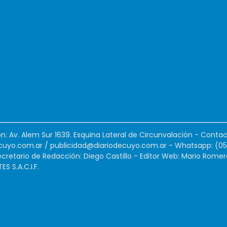
ión: Av. Alem Sur 1639. Esquina Lateral de Circunvalación - Contac
cuyo.com.ar
/
publicidad@diariodecuyo.com.ar
-
Whatsapp: (0
cretario de Redacción: Diego Castillo - Editor Web: Mario Romer
 S.A.C.I.F.