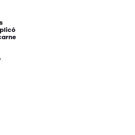
s
plicó
 carne
o