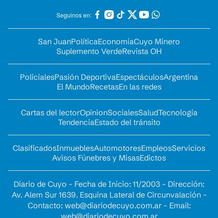
Seguinos en:
San Juan
Política
Economía
Cuyo Minero
Suplemento Verde
Revista OH
Policiales
Pasión Deportiva
Espectáculos
Argentina
El Mundo
Recetas
En las redes
Cartas del lector
Opinion
Sociales
Salud
Tecnología
Tendencia
Estado del tránsito
Clasificados
Inmuebles
Automotores
Empleos
Servicios
Avisos Fúnebres y Misas
Edictos
Diario de Cuyo - Fecha de Inicio: 11/2003 - Dirección:
Av. Alem Sur 1639. Esquina Lateral de Circunvalación -
Contacto:
web@diariodecuyo.com.ar
- Email:
web@diariodecuyo.com.ar