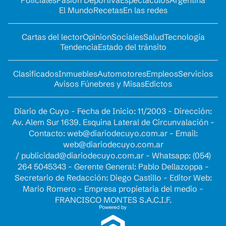
Policiales
Pasión Deportiva
Espectáculos
Argentina
El Mundo
Recetas
En las redes
Cartas del lector
Opinion
Sociales
Salud
Tecnología
Tendencia
Estado del tránsito
Clasificados
Inmuebles
Automotores
Empleos
Servicios
Avisos Fúnebres y Misas
Edictos
Diario de Cuyo - Fecha de Inicio: 11/2003 - Dirección:
Av. Alem Sur 1639. Esquina Lateral de Circunvalación -
Contacto:
web@diariodecuyo.com.ar
- Email:
web@diariodecuyo.com.ar
/
publicidad@diariodecuyo.com.ar
-
Whatsapp: (054)
264 5045343 - Gerente General: Pablo Dellazoppa -
Secretario de Redacción: Diego Castillo - Editor Web:
Mario Romero - Empresa propietaria del medio -
FRANCISCO MONTES S.A.C.I.F.