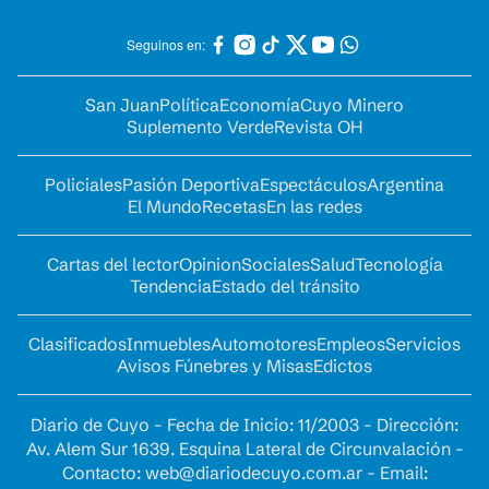
Seguinos en:
San Juan
Política
Economía
Cuyo Minero
Suplemento Verde
Revista OH
Policiales
Pasión Deportiva
Espectáculos
Argentina
El Mundo
Recetas
En las redes
Cartas del lector
Opinion
Sociales
Salud
Tecnología
Tendencia
Estado del tránsito
Clasificados
Inmuebles
Automotores
Empleos
Servicios
Avisos Fúnebres y Misas
Edictos
Diario de Cuyo - Fecha de Inicio: 11/2003 - Dirección:
Av. Alem Sur 1639. Esquina Lateral de Circunvalación -
Contacto:
web@diariodecuyo.com.ar
- Email: