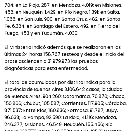
784; en La Rioja, 287; en Mendoza, 4.019; en Misiones,
458; en Neuquén, 1.429; en Río Negro, 1.391; en Salta,
1.066; en San Luis, 900; en Santa Cruz, 482; en Santa
Fe, 6.384; en Santiago del Estero, 492; en Tierra del
Fuego, 453 y en Tucumán, 4.030.
El Ministerio indicó además que se realizaron en las
últimas 24 horas 158.767 testeos y desde el inicio del
brote ascienden a 31.979.973 las pruebas
diagnósticas para esta enfermedad.
El total de acumulados por distrito indica para la
provincia de Buenos Aires 3.106.642 casos; la Ciudad
de Buenos Aires, 904.260; Catamarca, 76.870; Chaco,
150.866; Chubut, 105.587; Corrientes, 117.905; Córdoba,
871.537; Entre Ríos, 180.836; Formosa, 91.787; Jujuy,
96.638; La Pampa, 92.590; La Rioja, 41.116; Mendoza,
246.377; Misiones, 46.549; Neuquén, 155.456; Río