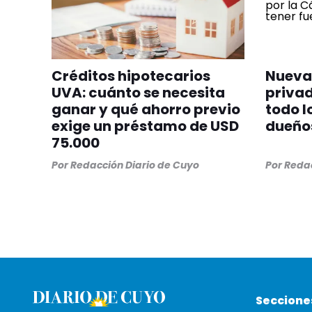
Créditos hipotecarios
Nueva 
UVA: cuánto se necesita
privad
ganar y qué ahorro previo
todo l
exige un préstamo de USD
dueños
75.000
Por
Redacción Diario de Cuyo
Por
Redac
Seccione