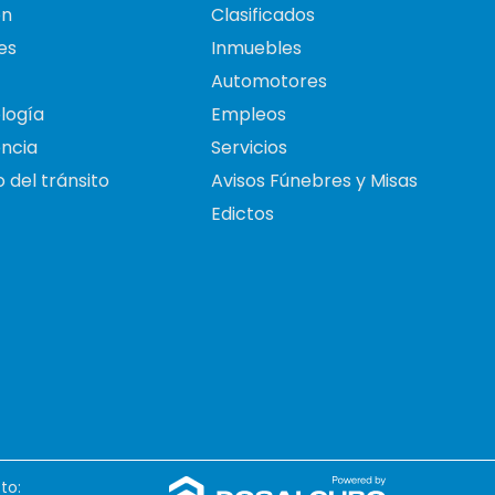
on
Clasificados
es
Inmuebles
Automotores
logía
Empleos
ncia
Servicios
 del tránsito
Avisos Fúnebres y Misas
Edictos
to: