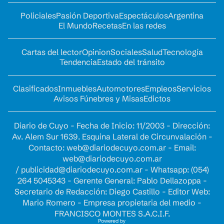
Policiales
Pasión Deportiva
Espectáculos
Argentina
El Mundo
Recetas
En las redes
Cartas del lector
Opinion
Sociales
Salud
Tecnología
Tendencia
Estado del tránsito
Clasificados
Inmuebles
Automotores
Empleos
Servicios
Avisos Fúnebres y Misas
Edictos
Diario de Cuyo - Fecha de Inicio: 11/2003 - Dirección:
Av. Alem Sur 1639. Esquina Lateral de Circunvalación -
Contacto:
web@diariodecuyo.com.ar
- Email:
web@diariodecuyo.com.ar
/
publicidad@diariodecuyo.com.ar
-
Whatsapp: (054)
264 5045343 - Gerente General: Pablo Dellazoppa -
Secretario de Redacción: Diego Castillo - Editor Web:
Mario Romero - Empresa propietaria del medio -
FRANCISCO MONTES S.A.C.I.F.