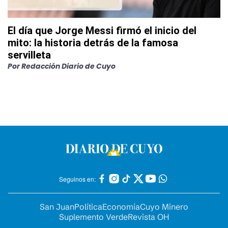
El día que Jorge Messi firmó el inicio del
mito: la historia detrás de la famosa
servilleta
Por
Redacción Diario de Cuyo
Seguinos en:
San Juan
Política
Economía
Cuyo Minero
Suplemento Verde
Revista OH