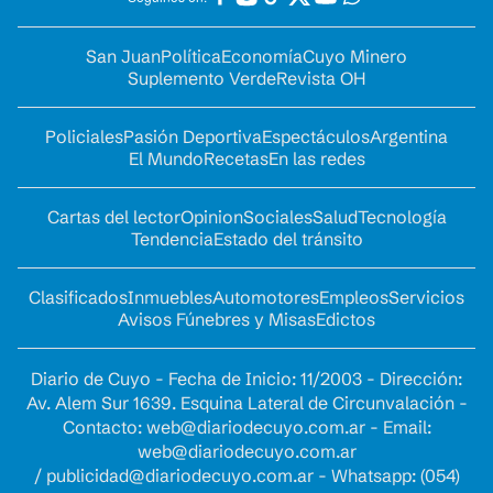
San Juan
Política
Economía
Cuyo Minero
Suplemento Verde
Revista OH
Policiales
Pasión Deportiva
Espectáculos
Argentina
El Mundo
Recetas
En las redes
Cartas del lector
Opinion
Sociales
Salud
Tecnología
Tendencia
Estado del tránsito
Clasificados
Inmuebles
Automotores
Empleos
Servicios
Avisos Fúnebres y Misas
Edictos
Diario de Cuyo - Fecha de Inicio: 11/2003 - Dirección:
Av. Alem Sur 1639. Esquina Lateral de Circunvalación -
Contacto:
web@diariodecuyo.com.ar
- Email:
web@diariodecuyo.com.ar
/
publicidad@diariodecuyo.com.ar
-
Whatsapp: (054)