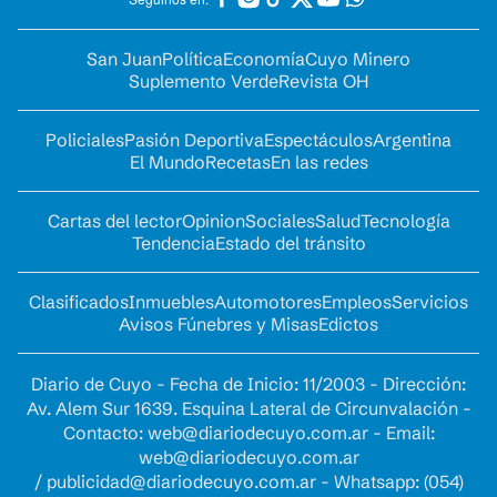
San Juan
Política
Economía
Cuyo Minero
Suplemento Verde
Revista OH
Policiales
Pasión Deportiva
Espectáculos
Argentina
El Mundo
Recetas
En las redes
Cartas del lector
Opinion
Sociales
Salud
Tecnología
Tendencia
Estado del tránsito
Clasificados
Inmuebles
Automotores
Empleos
Servicios
Avisos Fúnebres y Misas
Edictos
Diario de Cuyo - Fecha de Inicio: 11/2003 - Dirección:
Av. Alem Sur 1639. Esquina Lateral de Circunvalación -
Contacto:
web@diariodecuyo.com.ar
- Email:
web@diariodecuyo.com.ar
/
publicidad@diariodecuyo.com.ar
-
Whatsapp: (054)