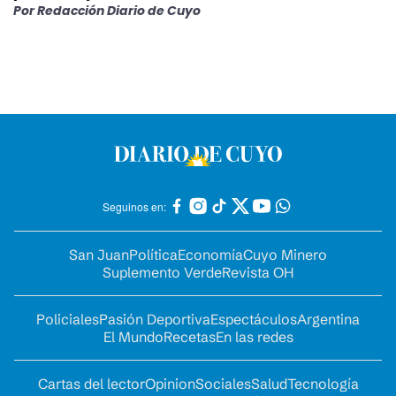
Por
Redacción Diario de Cuyo
Seguinos en:
San Juan
Política
Economía
Cuyo Minero
Suplemento Verde
Revista OH
Policiales
Pasión Deportiva
Espectáculos
Argentina
El Mundo
Recetas
En las redes
Cartas del lector
Opinion
Sociales
Salud
Tecnología