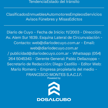
Tendencia
Estado del tránsito
Clasificados
Inmuebles
Automotores
Empleos
Servicios
Avisos Fúnebres y Misas
Edictos
Diario de Cuyo - Fecha de Inicio: 11/2003 - Dirección:
Av. Alem Sur 1639. Esquina Lateral de Circunvalación -
Contacto:
web@diariodecuyo.com.ar
- Email:
web@diariodecuyo.com.ar
/
publicidad@diariodecuyo.com.ar
-
Whatsapp: (054)
264 5045343 - Gerente General: Pablo Dellazoppa -
Secretario de Redacción: Diego Castillo - Editor Web:
Mario Romero - Empresa propietaria del medio -
FRANCISCO MONTES S.A.C.I.F.