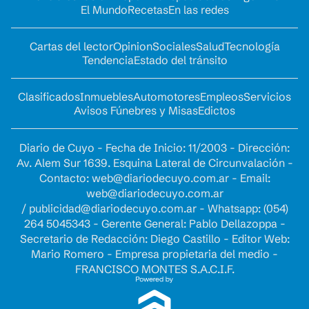
El Mundo
Recetas
En las redes
Cartas del lector
Opinion
Sociales
Salud
Tecnología
Tendencia
Estado del tránsito
Clasificados
Inmuebles
Automotores
Empleos
Servicios
Avisos Fúnebres y Misas
Edictos
Diario de Cuyo - Fecha de Inicio: 11/2003 - Dirección:
Av. Alem Sur 1639. Esquina Lateral de Circunvalación -
Contacto:
web@diariodecuyo.com.ar
- Email:
web@diariodecuyo.com.ar
/
publicidad@diariodecuyo.com.ar
-
Whatsapp: (054)
264 5045343 - Gerente General: Pablo Dellazoppa -
Secretario de Redacción: Diego Castillo - Editor Web:
Mario Romero - Empresa propietaria del medio -
FRANCISCO MONTES S.A.C.I.F.