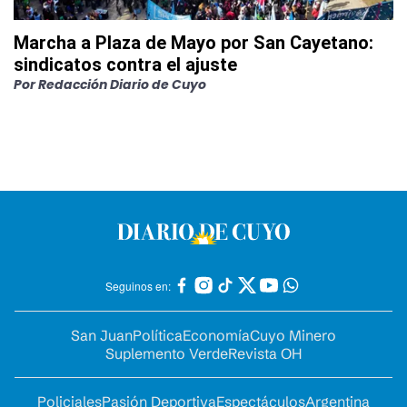
Marcha a Plaza de Mayo por San Cayetano:
sindicatos contra el ajuste
Por
Redacción Diario de Cuyo
Seguinos en:
San Juan
Política
Economía
Cuyo Minero
Suplemento Verde
Revista OH
Policiales
Pasión Deportiva
Espectáculos
Argentina