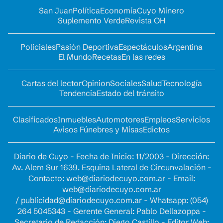
San Juan
Política
Economía
Cuyo Minero
Suplemento Verde
Revista OH
Policiales
Pasión Deportiva
Espectáculos
Argentina
El Mundo
Recetas
En las redes
Cartas del lector
Opinion
Sociales
Salud
Tecnología
Tendencia
Estado del tránsito
Clasificados
Inmuebles
Automotores
Empleos
Servicios
Avisos Fúnebres y Misas
Edictos
Diario de Cuyo - Fecha de Inicio: 11/2003 - Dirección:
Av. Alem Sur 1639. Esquina Lateral de Circunvalación -
Contacto:
web@diariodecuyo.com.ar
- Email:
web@diariodecuyo.com.ar
/
publicidad@diariodecuyo.com.ar
-
Whatsapp: (054)
264 5045343 - Gerente General: Pablo Dellazoppa -
Secretario de Redacción: Diego Castillo - Editor Web: