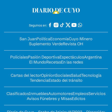
Seguinos en:
San Juan
Política
Economía
Cuyo Minero
Suplemento Verde
Revista OH
Policiales
Pasión Deportiva
Espectáculos
Argentina
El Mundo
Recetas
En las redes
Cartas del lector
Opinion
Sociales
Salud
Tecnología
Tendencia
Estado del tránsito
Clasificados
Inmuebles
Automotores
Empleos
Servicios
Avisos Fúnebres y Misas
Edictos